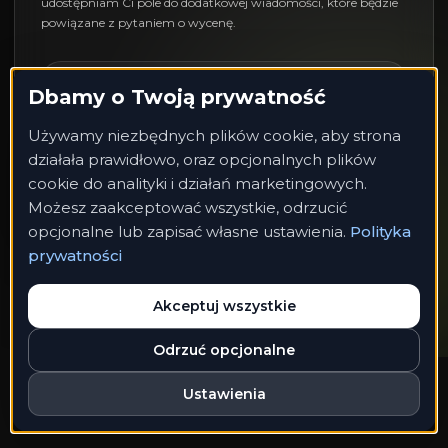
udostępniam Ci pole do dodatkowej wiadomości, które będzie
powiązane z pytaniem o wycenę.
Nie mogę odczytać danych z formularza,
Dbamy o Twoją prywatność
bo link potwierdzenia wygasł albo strona
Używamy niezbędnych plików cookie, aby strona
została otwarta bezpośrednio. Sam
działała prawidłowo, oraz opcjonalnych plików
formularz został już jednak obsłużony po
cookie do analityki i działań marketingowych.
wysyłce.
Możesz zaakceptować wszystkie, odrzucić
opcjonalne lub zapisać własne ustawienia.
Polityka
prywatności
Akceptuj wszystkie
Odrzuć opcjonalne
Polityka prywatności
Regulamin sklepu
Ustawienia