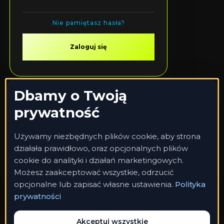
Nie pamiętasz hasła?
Zaloguj się
Twoje dane osobowe zostaną użyte do
obsługi twojej wizyty na naszej stronie,
zarządzania dostępem do twojego konta i dla
polityka
innych celów o których mówi nasza
.
prywatności
Dbamy o Twoją
prywatność
Zarejestruj się
Używamy niezbędnych plików cookie, aby strona
działała prawidłowo, oraz opcjonalnych plików
cookie do analityki i działań marketingowych.
Możesz zaakceptować wszystkie, odrzucić
opcjonalne lub zapisać własne ustawienia.
Polityka
prywatności
Akceptuj wszystkie