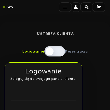
Skip
SWS
to
content
STREFA KLIENTA
Logowanie
Rejestracja
Logowanie
Rejestracja
Zaloguj się do swojego panelu klienta.
Załóż konto i uzyskaj dostęp do swojego panelu.